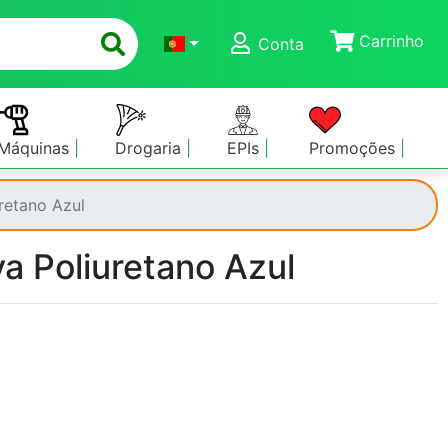
Carrinho
Conta
Máquinas
Drogaria
EPIs
Promoções
retano Azul
a Poliuretano Azul
a
a