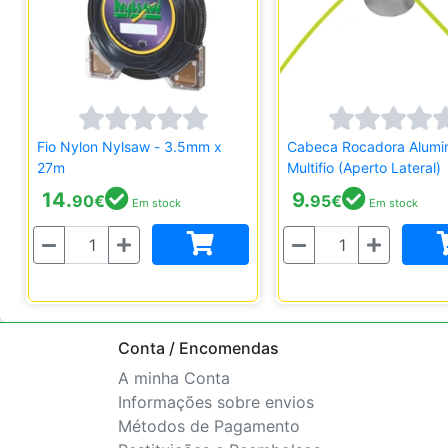
Fio Nylon Nylsaw - 3.5mm x
Cabeca Rocadora Alumi
27m
Multifio (Aperto Lateral)
14.
9.
90
€
95
€
Em stock
Em stock
uantidade
Quantidade
Conta / Encomendas
A minha Conta
Informações sobre envios
Métodos de Pagamento