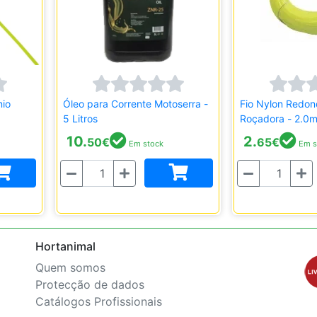
nio
Óleo para Corrente Motoserra -
Fio Nylon Redon
5 Litros
Roçadora - 2.0m
10.
2.
50
€
65
€
Em stock
Em s
Quantidade
Quantidade
Hortanimal
Quem somos
Protecção de dados
Catálogos Profissionais