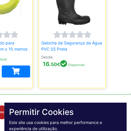
do para
Galocha de Segurança de Água
m x 15 metros
PVC S5 Preta
Desde:
tock
16.
50
€
Disponível
Permitir Cookies
Este site usa cookies para melhor performance e
experiência de utilização.