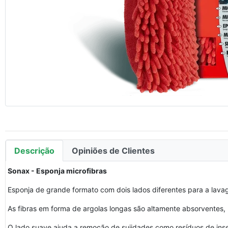
Descrição
Opiniões de Clientes
Sonax - Esponja microfibras
Esponja de grande formato com dois lados diferentes para a lav
As fibras em forma de argolas longas são altamente absorventes
O lado suave ajuda a remoção de sujidades como resíduos de ins