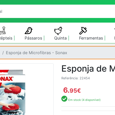
Répteis
Pássaros
Quinta
Ferramentas
o
Esponja de Microfibras - Sonax
Esponja de M
Referência: 22454
6.
95
€
Em stock (4 disponível)