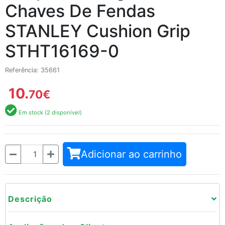
Chaves De Fendas
STANLEY Cushion Grip
STHT16169-0
Referência: 35661
10.
70
€
Em stock (2 disponível)
Quantidade
Adicionar ao carrinho
Descrição