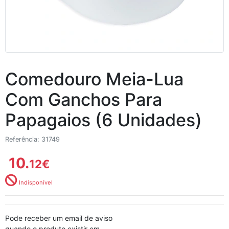
Comedouro Meia-Lua
Com Ganchos Para
Papagaios (6 Unidades)
Referência: 31749
10.
12
€
Indisponível
Pode receber um email de aviso
quando o produto existir em