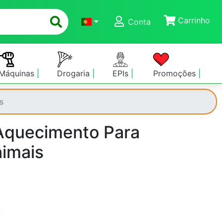
Carrinho
Conta
Máquinas
Drogaria
EPIs
Promoções
s
Aquecimento Para
imais
s