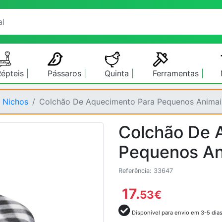
Répteis
Pássaros
Quinta
Ferramentas
 Nichos
Colchão De Aquecimento Para Pequenos Animai
Colchão De 
Pequenos An
Referência: 33647
17.
53
€
Disponível para envio em 3-5 dia