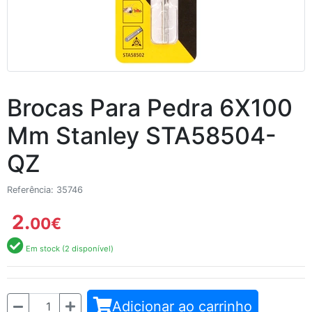
Brocas Para Pedra 6X100
Mm Stanley STA58504-
QZ
Referência: 35746
2.
00
€
Em stock (2 disponível)
Quantidade
Adicionar ao carrinho