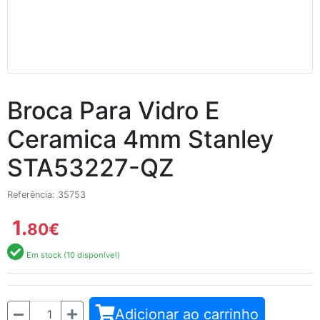
Broca Para Vidro E
Ceramica 4mm Stanley
STA53227-QZ
Referência: 35753
1.
80
€
Em stock (10 disponível)
Quantidade
Adicionar ao carrinho