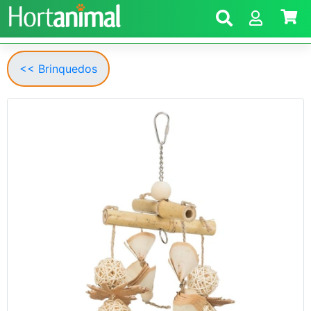
<< Brinquedos
Anterior
Segui