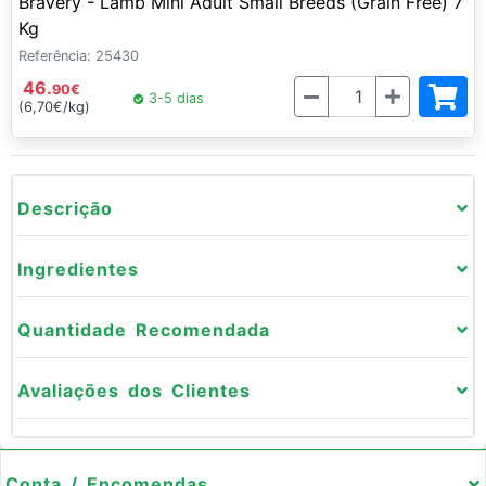
Bravery - Lamb Mini Adult Small Breeds (Grain Free) 7
Kg
Referência: 25430
46.
Quantidade
90
€
3-5 dias
(6,70€/kg)
Descrição
Ingredientes
Quantidade Recomendada
Avaliações dos Clientes
Conta / Encomendas