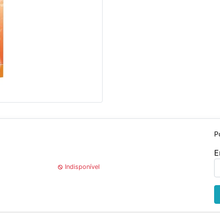
P
E
Indisponível