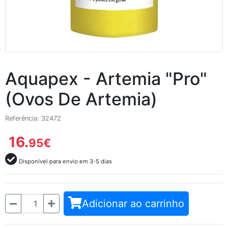
Aquapex - Artemia "Pro"
(Ovos De Artemia)
Referência: 32472
16.
95
€
Disponível para envio em 3-5 dias
Quantidade
Adicionar ao carrinho