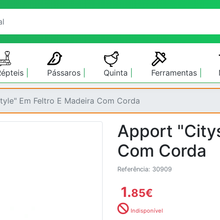
Répteis
Pássaros
Quinta
Ferramentas
style" Em Feltro E Madeira Com Corda
Apport "City
Com Corda
Referência: 30909
1.
85
€
Indisponível