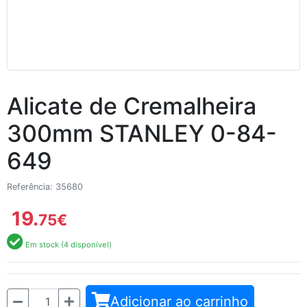
Alicate de Cremalheira
300mm STANLEY 0-84-
649
Referência: 35680
19.
75
€
Em stock (4 disponível)
Quantidade
Adicionar ao carrinho