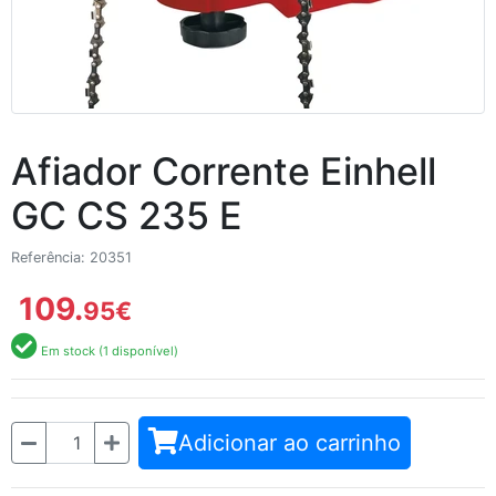
Afiador Corrente Einhell
GC CS 235 E
Referência: 20351
109.
95
€
Em stock (1 disponível)
Quantidade
Adicionar ao carrinho