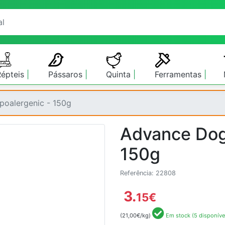
Répteis
Pássaros
Quinta
Ferramentas
oalergenic - 150g
Advance Dog
150g
Referência: 22808
3.
15
€
(21,00€/kg)
Em stock (5 disponíve