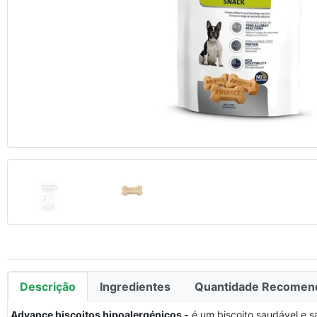
Anterior
Descrição
Ingredientes
Quantidade Recomen
Advance biscoitos hipoalergénicos -
é um biscoito saudável e s