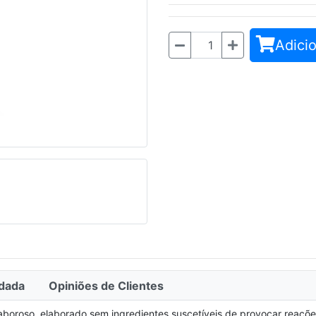
Adicio
Quantidade
Seguinte
dada
Opiniões de Clientes
aboroso, elaborado sem ingredientes suscetíveis de provocar reações