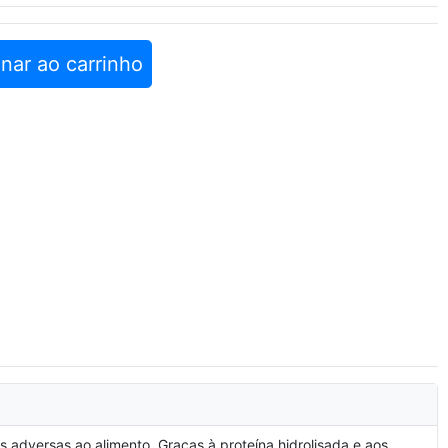
nar ao carrinho
 adversas ao alimento. Graças à proteína hidrolisada e aos