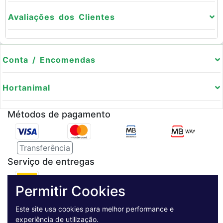
Avaliações dos Clientes
Conta / Encomendas
Hortanimal
Métodos de pagamento
Transferência
Serviço de entregas
Permitir Cookies
Pagamento Seguro
Este site usa cookies para melhor performance e
experiência de utilização.