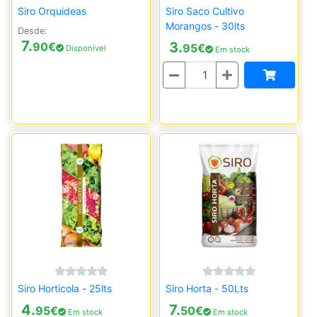
Siro Orquideas
Siro Saco Cultivo
Morangos - 30lts
Desde:
7.
3.
90
€
95
€
Disponível
Em stock
Quantidade
Siro Horticola - 25lts
Siro Horta - 50Lts
4.
7.
95
€
50
€
Em stock
Em stock