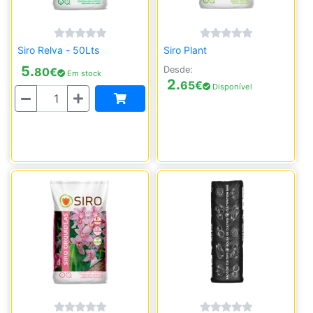
Siro Relva - 50Lts
Siro Plant
5.
Desde:
80
€
Em stock
2.
65
€
Disponível
Quantidade