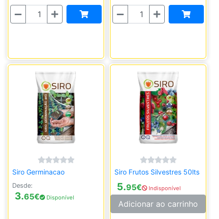
Quantidade
Quantidade
Siro Germinacao
Siro Frutos Silvestres 50lts
5.
Desde:
95
€
Indisponível
3.
65
€
Disponível
Adicionar ao carrinho