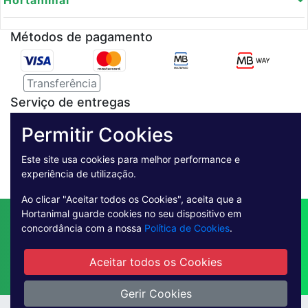
Hortanimal
Métodos de pagamento
Transferência
Serviço de entregas
Permitir Cookies
Pagamento Seguro
Este site usa cookies para melhor performance e
experiência de utilização.
Ao clicar "Aceitar todos os Cookies", aceita que a
Hortanimal guarde cookies no seu dispositivo em
Contactos
Envio
Condições de Venda
concordância com a nossa
Política de Cookies
.
Quem Somos
Métodos de Pagamento
Condições Gerais de Utilização
Aceitar todos os Cookies
Livro de reclamações online
Gerir Cookies