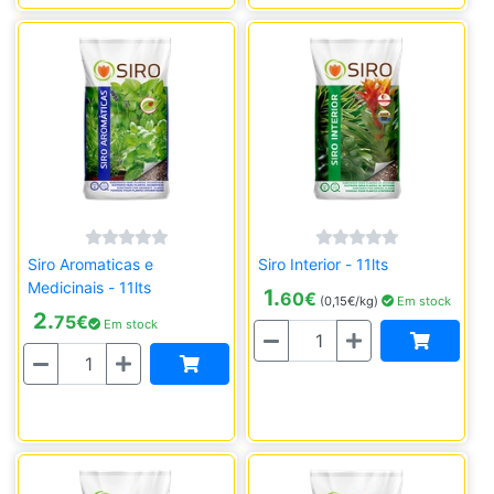
Siro Aromaticas e
Siro Interior - 11lts
Medicinais - 11lts
1.
60
€
(0,15€/kg)
Em stock
2.
75
€
Em stock
Quantidade
Quantidade