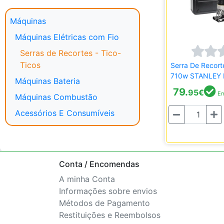
Máquinas
Máquinas Elétricas com Fio
Serras de Recortes - Tico-
Ticos
Serra De Recort
710w STANLEY
Máquinas Bateria
79.
95
€
Em
Máquinas Combustão
Acessórios E Consumíveis
Quantidade
Conta / Encomendas
A minha Conta
Informações sobre envios
Métodos de Pagamento
Restituições e Reembolsos