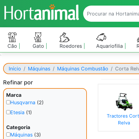
Cão
Gato
Roedores
Aquariofilia
Início
Máquinas
Máquinas Combustão
Corta Rel
Refinar por
Marca
Husqvarna
(2)
Etesia
(1)
Tractores Cor
Relva
Categoria
Máquinas
(3)