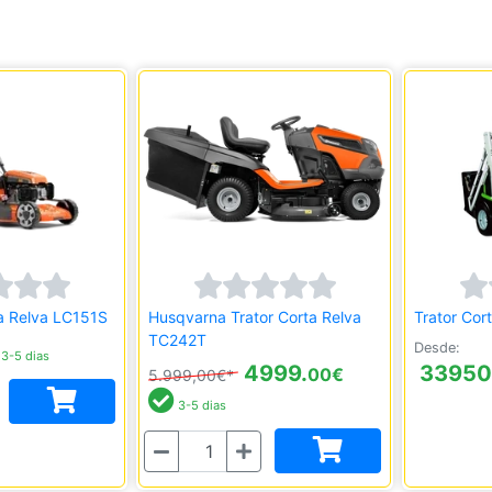
a Relva LC151S
Husqvarna Trator Corta Relva
Trator Cor
TC242T
Desde:
3-5 dias
4999.
33950
00
€
5.999,00€*
3-5 dias
Quantidade