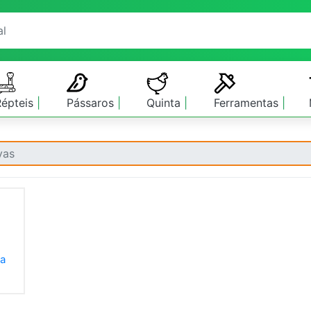
Répteis
Pássaros
Quinta
Ferramentas
vas
ta