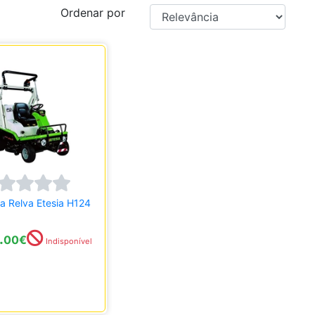
Ordenar por
ta Relva Etesia H124
.
00
€
Indisponível