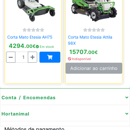
Corta Mato Etesia AH75
Corta Mato Etesia Attila
98X
4294.
00
€
Em stock
15707.
00
€
Quantidade
Indisponível
Adicionar ao carrinho
Conta / Encomendas
Hortanimal
Métodos de pagamento