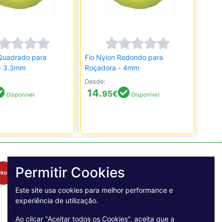
 Quadrado para
Fio Nylon Redondo para
- 3.3mm
Roçadora - 4mm
Desde:
14.
95
€
Disponível
Disponível
Permitir Cookies
Este site usa cookies para melhor performance e
experiência de utilização.
Ao clicar "Aceitar todos os Cookies", aceita que a