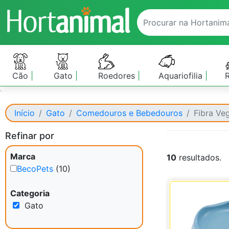
Cão
Gato
Roedores
Aquariofilia
Início
Gato
Comedouros e Bebedouros
Fibra Ve
Refinar por
Marca
10
resultados.
BecoPets
(10)
Categoria
Gato