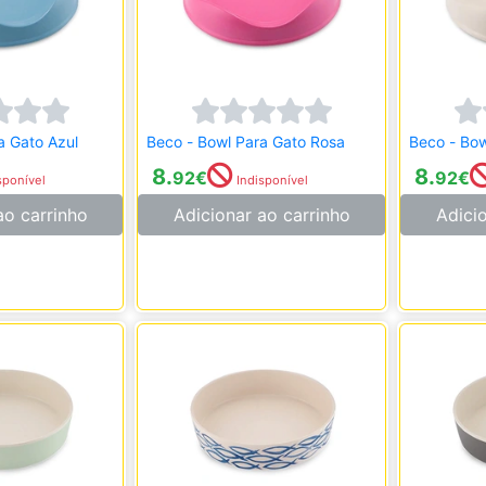
a Gato Azul
Beco - Bowl Para Gato Rosa
Beco - Bow
8.
8.
92
€
92
€
sponível
Indisponível
ao carrinho
Adicionar ao carrinho
Adici