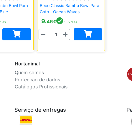
ambu Bowl Para
Beco Classic Bambu Bowl Para
 Blue
Gato - Ocean Waves
9.
46
€
dias
3-5 dias
Quantidade
Hortanimal
Quem somos
Protecção de dados
Catálogos Profissionais
Serviço de entregas
P