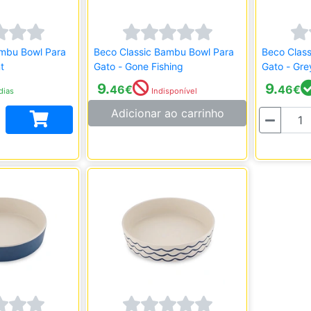
ambu Bowl Para
Beco Classic Bambu Bowl Para
Beco Clas
t
Gato - Gone Fishing
Gato - Gre
9.
9.
46
€
46
€
dias
Indisponível
Adicionar ao carrinho
Quantidade