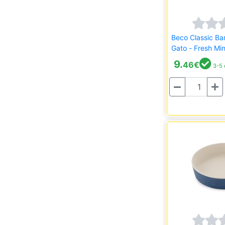
Beco Classic B
Gato - Fresh Min
9.
46
€
3-5 
Quantidade