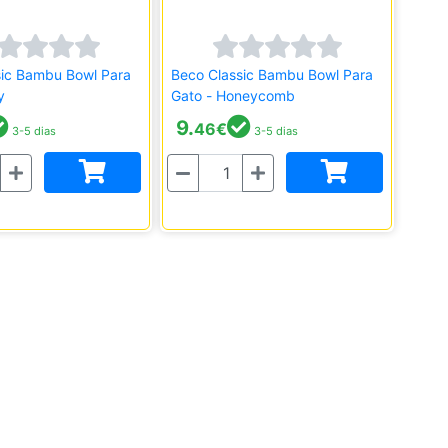
sic Bambu Bowl Para
Beco Classic Bambu Bowl Para
y
Gato - Honeycomb
9.
46
€
3-5 dias
3-5 dias
Quantidade